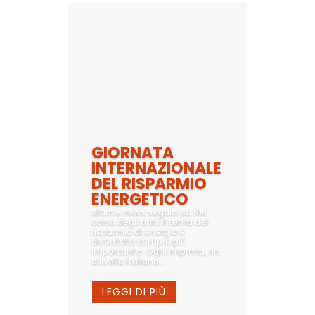
GIORNATA
INTERNAZIONALE
DEL RISPARMIO
ENERGETICO
ultime news seguici su Nel
corso degli anni il tema del
risparmio di energia è
diventato sempre più
importante. Ogni impresa, sia
a livello italiano...
LEGGI DI PIÙ