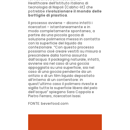
Healthcare dell’Istituto italiano di
tecnologia di Napoli (Cabhc-Iit) che
potrebbe
rivoluzionare il mondo delle
bottiglie di plastica
.
Il processo avviene – dicono infatti i
ricercatori – istantaneamente e in
modo completamente spontaneo, a
partire da una piccola goccia di
soluzione polimerica messa in contatto
con la superficie del liquido da
confezionare. “Con questo processo
possiamo cioè creare vestiti su misura a
prescindere dalla forma assunta
dall’acqua. Il packaging naturale, infatti,
avviene sia nel caso di una goccia
appoggiata su una superficie, sia nel
caso di una goccia pendente da un
orifizio o di un film liquido depositato
all’interno di un contenitore: in
quest’ultimo caso il polimero riveste e
sigilla tutta la superficie libera del pelo
dell’acqua” spiegano Sara Coppola e
Pietro Ferraro, ricercatori Isasi.
FONTE: beverfood.com