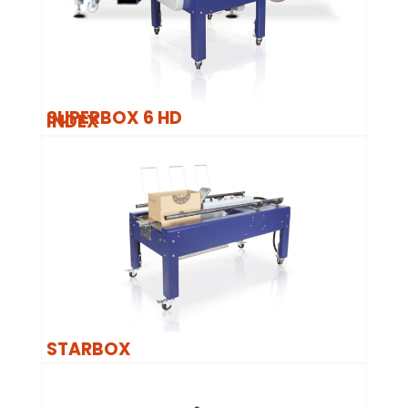
SUPERBOX 6 HD
INDEX
STARBOX