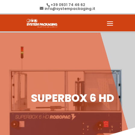
+39 0931 74 46 62
info@systempackaging.it
SUPERBOX 6 HD