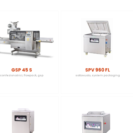
GSP 45 S
SPV 960 FL
confezionatrici
,
flowpack
,
gsp
sottovuoto
,
system packaging