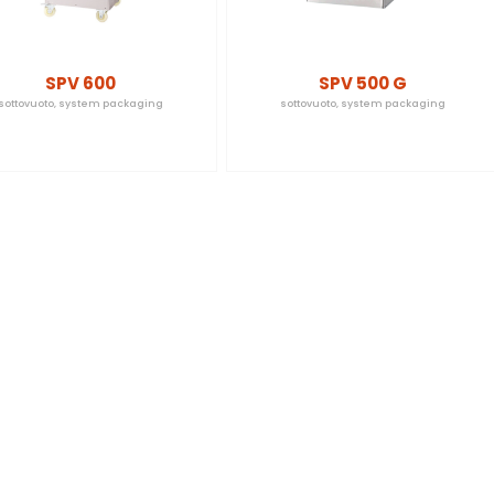
SPV 600
SPV 500 G
sottovuoto
,
system packaging
sottovuoto
,
system packaging