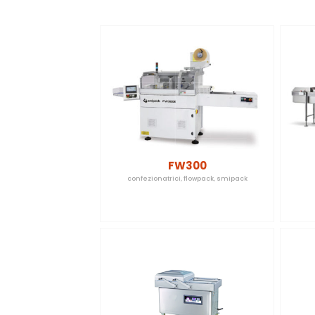
FW300
confezionatrici
,
flowpack
,
smipack