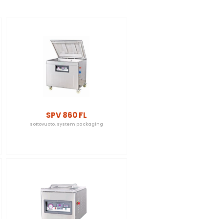
SPV 860 FL
sottovuoto
,
system packaging