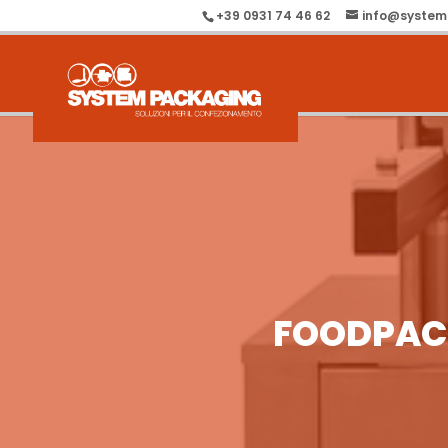
+39 0931 74 46 62
info@system
FOODPAC