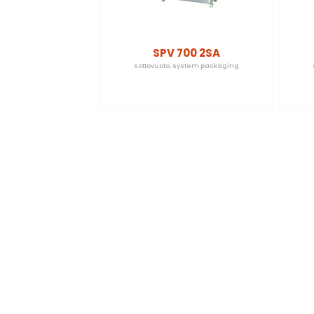
SPV 700 2SA
sottovuoto
,
system packaging