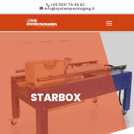
+39 0931 74 46 62
info@systempackaging.it
STARBOX