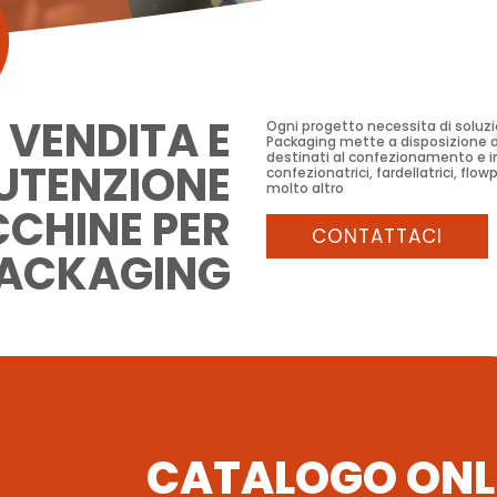
3
VENDITA E
Ogni progetto necessita di soluzi
Packaging mette a disposizione dei
destinati al confezionamento e im
TENZIONE
confezionatrici, fardellatrici, flow
molto altro
CHINE PER
CONTATTACI
PACKAGING
CATALOGO ONL