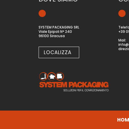
SYSTEM PACKAGING SRL
Telef
Viale Epipoli N° 240
+39 0
96100 Siracusa
Mail:
info@
direz
LOCALIZZA
HOM