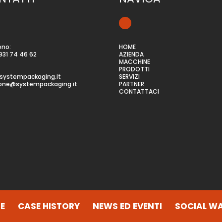
ono:
HOME
931 74 46 62
AZIENDA
MACCHINE
PRODOTTI
systempackaging.it
SERVIZI
ione@systempackaging.it
PARTNER
CONTATTACI
E
CASE HISTORY
NEWS ED EVENTI
SOCIAL WA