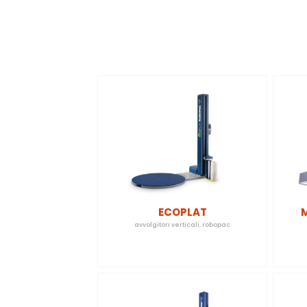
ECOPLAT
M
avvolgitori verticali
,
robopac