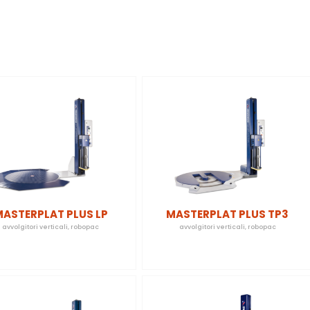
ASTERPLAT PLUS LP
MASTERPLAT PLUS TP3
avvolgitori verticali
,
robopac
avvolgitori verticali
,
robopac