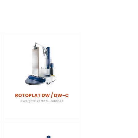
ROTOPLAT DW / DW-C
avvolgitori verticali
,
robopac