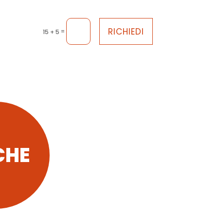
RICHIEDI
=
15 + 5
CHE