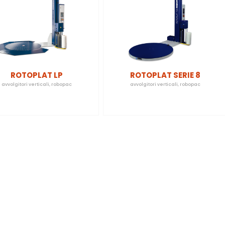
ROTOPLAT LP
ROTOPLAT SERIE 8
avvolgitori verticali
,
robopac
avvolgitori verticali
,
robopac