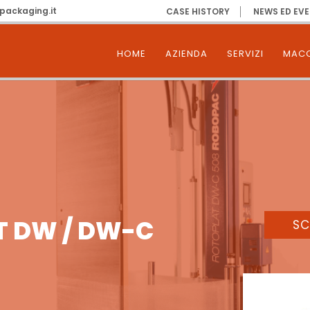
packaging.it
CASE HISTORY
NEWS ED EVE
HOME
AZIENDA
SERVIZI
MACC
T DW / DW-C
SC