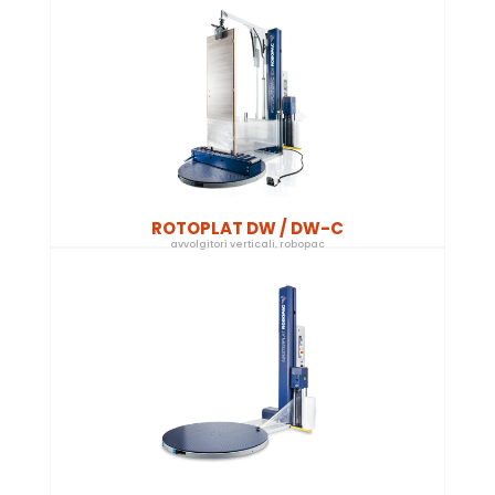
ROTOPLAT DW / DW-C
avvolgitori verticali
,
robopac