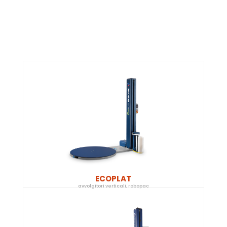
ECOPLAT
avvolgitori verticali
,
robopac