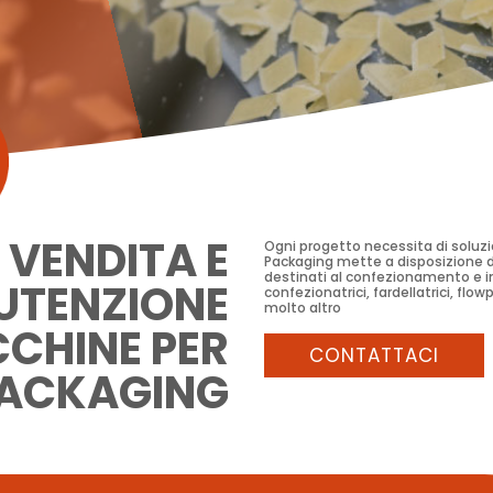
3
VENDITA E
Ogni progetto necessita di soluzi
Packaging mette a disposizione dei
destinati al confezionamento e im
TENZIONE
confezionatrici, fardellatrici, flow
molto altro
CHINE PER
CONTATTACI
PACKAGING