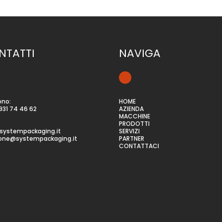
NTATTI
NAVIGA
ono:
HOME
931 74 46 62
AZIENDA
MACCHINE
PRODOTTI
systempackaging.it
SERVIZI
ione@systempackaging.it
PARTNER
CONTATTACI