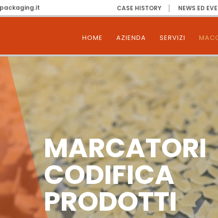
packaging.it
CASE HISTORY
NEWS ED EVE
HOME
AZIENDA
SERVIZI
MACC
MARCATORI
CODIFICA
PRODOTTI