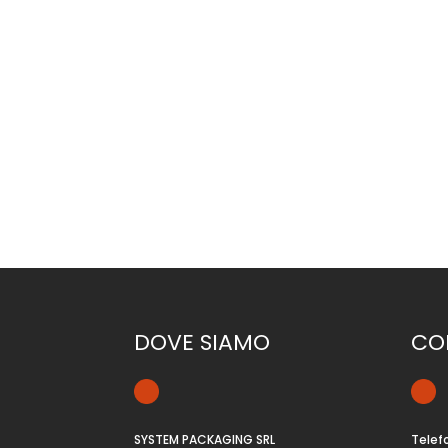
descrizione MACCHINA SEMIAUTOMATICA AD ANEL
DELLA BOBINA - DIVERSI DIAMETRI DELL'ANELLO 
DOVE SIAMO
CO
SYSTEM PACKAGING SRL
Telef