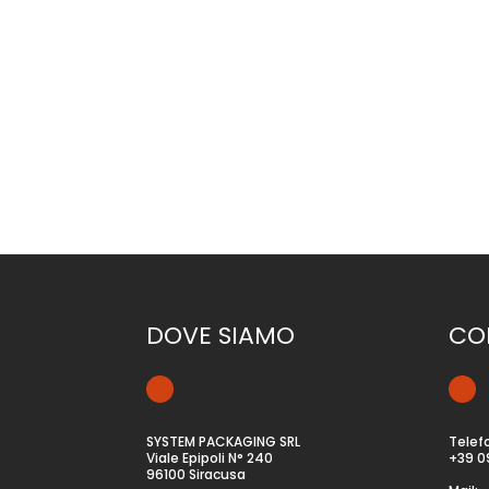
descrizione NASTRO ALIMENTAZIONE MOTORIZZAT
H:800-1070 mm - PESO NETTO 100 kgvideo del p
DOVE SIAMO
CO
SYSTEM PACKAGING SRL
Telef
Viale Epipoli N° 240
+39 0
96100 Siracusa