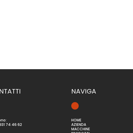
Oplus e vantaggi - POTENZA ELETTRICA 370 W - VELOCITÀ NASTRI 7 - 
rodotto RICHIEDI INFORMAZIONI PER QUESTO PRODOTTOscopri ancheENTRA I
NTATTI
NAVIGA
ono:
HOME
931 74 46 62
AZIENDA
MACCHINE