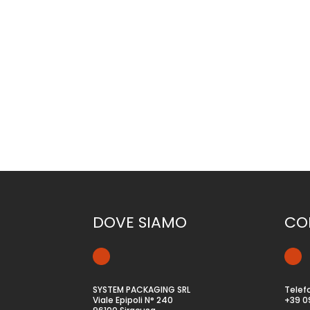
descrizione RIEMPITRICE SALDATRICEplus e vant
ADATTABILITÀ AL PRODOTTO - TAVOLA ROTANTE E 
DOVE SIAMO
CO
SYSTEM PACKAGING SRL
Telef
Viale Epipoli N° 240
+39 0