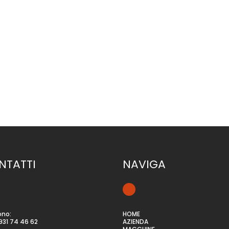
aggi - COMPATTEZZA E VERSATILITÀ - FACILITÀ D’USO - COMPATIBILITÀ CON 
STRUTTURA MODULARE - ELEVATA PRODUTTIVITÀvideo del prodotto RICHIED
NTATTI
NAVIGA
ono:
HOME
931 74 46 62
AZIENDA