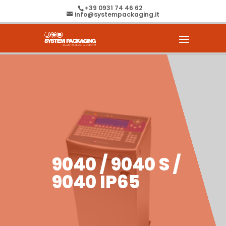
+39 0931 74 46 62
info@systempackaging.it
9040 / 9040 S /
9040 IP65