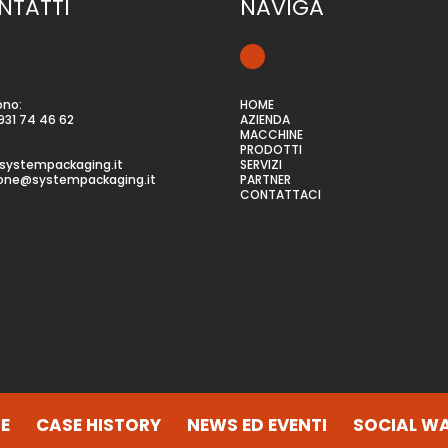
NTATTI
NAVIGA
ono:
HOME
931 74 46 62
AZIENDA
MACCHINE
PRODOTTI
systempackaging.it
SERVIZI
ione@systempackaging.it
PARTNER
CONTATTACI
E
CASE HISTORY
NEWS ED EVENTI
SOCIAL WA